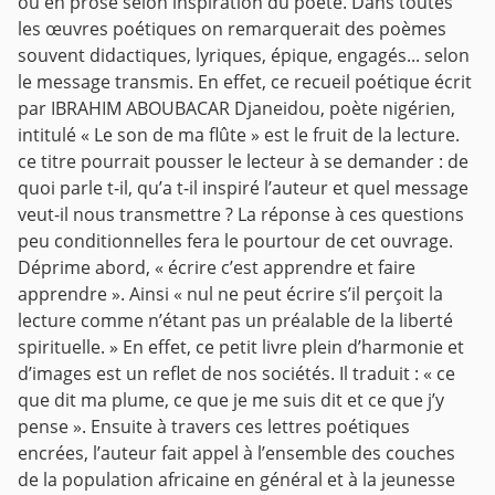
ou en prose selon inspiration du poète. Dans toutes
les œuvres poétiques on remarquerait des poèmes
souvent didactiques, lyriques, épique, engagés... selon
le message transmis. En effet, ce recueil poétique écrit
par IBRAHIM ABOUBACAR Djaneidou, poète nigérien,
intitulé « Le son de ma flûte » est le fruit de la lecture.
ce titre pourrait pousser le lecteur à se demander : de
quoi parle t-il, qu’a t-il inspiré l’auteur et quel message
veut-il nous transmettre ? La réponse à ces questions
peu conditionnelles fera le pourtour de cet ouvrage.
Déprime abord, « écrire c’est apprendre et faire
apprendre ». Ainsi « nul ne peut écrire s’il perçoit la
lecture comme n’étant pas un préalable de la liberté
spirituelle. » En effet, ce petit livre plein d’harmonie et
d’images est un reflet de nos sociétés. Il traduit : « ce
que dit ma plume, ce que je me suis dit et ce que j’y
pense ».
Ensuite à travers ces lettres poétiques
encrées, l’auteur fait appel à l’ensemble des couches
de la population africaine en général et à la jeunesse