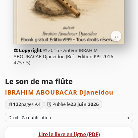
⌕
© 2016 - Auteur IBRAHIM
ABOUBACAR Djaneidou (Ref : Edition999-2016-
4757-5)
Le son de ma flûte
IBRAHIM ABOUBACAR Djaneidou
📄
122
pages A4
🗓️ Publié le
23 juin 2026
Droits & réutilisation
▾
Lire le livre en ligne (PDF)