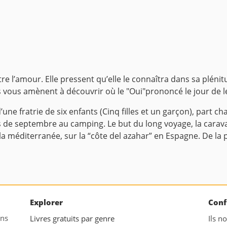
re l’amour. Elle pressent qu’elle le connaîtra dans sa pléni
ils vous amènent à découvrir où le "Oui"prononcé le jour de l
’une fratrie de six enfants (Cinq filles et un garçon), par
rs de septembre au camping.
Le but du long voyage, la carava
la méditerranée, sur la “côte del azahar” en Espagne. De l
Explorer
Conf
ans
Livres gratuits par genre
Ils n