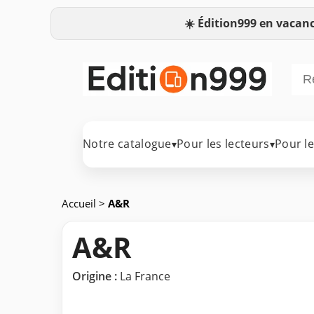
☀️
Édition999 en vacanc
Notre catalogue
Pour les lecteurs
Pour l
▾
▾
Accueil
>
A&R
A&R
Origine :
La France