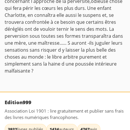
concernant l approche de la perversité,odieuse chose
qui fera périr les cœurs les plus durs. Une enfant
Charlotte, en connaîtra elle aussi le suspens et, se
trouvera confrontée à ce besoin que certains êtres
déréglés ont de vouloir ternir le sens des mots. La
perversion sous toutes ses formes transparaîtra dans
une mère, une maîtresse...... S auront -ils juguler leurs
sensations sans risquer d y laisser la plus belle des
choses au monde : le libre arbitre purement et
simplement sans la haine d une poussée intérieure
malfaisante ?
Edition999
Association Loi 1901 : lire gratuitement et publier sans frais
des livres numériques francophones.
3932
livres publiés
1434
auteurs
4767
avis