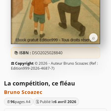
⌕
📚
ISBN :
DSO2025028840
© 2026 - Auteur Bruno Scoazec (Ref :
Edition999-2026-4687-7)
La compétition, ce fléau
Bruno Scoazec
📄
96
pages A4
🗓️ Publié le
6 avril 2026