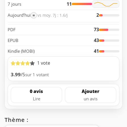
11
7 jours
2
Aujourd’hui
=
vs moy. 7j : 1.6/j
73
PDF
43
EPUB
41
Kindle (MOBI)
1 vote
3.99
/5
sur 1 votant
0 avis
Ajouter
Lire
un avis
Thème :