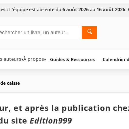
es :
L'équipe est absente du
6 août 2026
au
16 août 2026
.
🔍
es auteurs
À propos
Guides & Ressources
Calendrier d
▾
▾
 de caisse
r, et après la publication che
du site
Edition999