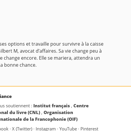
 options et travaille pour survivre à la caisse
lbert M, avocat d’affaires. Sa vie change peu à
ie change encore. Elle se mariera, attendra un
 la bonne chance.
iance
ous soutiennent :
Institut français
,
Centre
onal du livre (CNL)
,
Organisation
rnationale de la Francophonie (OIF)
book
·
X (Twitter)
·
Instagram
·
YouTube
·
Pinterest