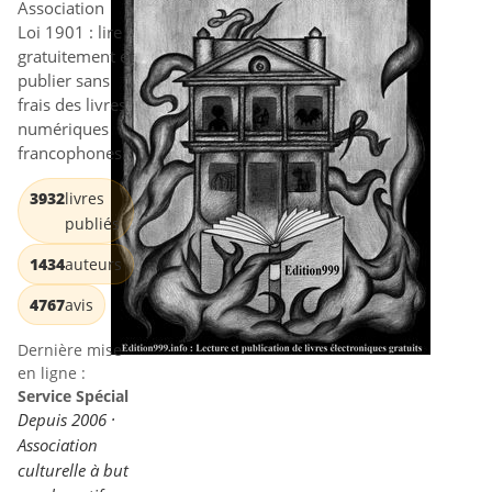
Association
Loi 1901 : lire
gratuitement et
publier sans
frais des livres
numériques
francophones.
3932
livres
publiés
1434
auteurs
4767
avis
Dernière mise
en ligne :
Service Spécial
Depuis 2006 ·
Association
culturelle à but