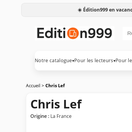
☀️
Édition999 en vacanc
Notre catalogue
Pour les lecteurs
Pour l
▾
▾
Accueil
>
Chris Lef
Chris Lef
Origine :
La France