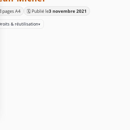
📄
pages A4
🗓️ Publié le
3 novembre 2021
roits & réutilisation
▾