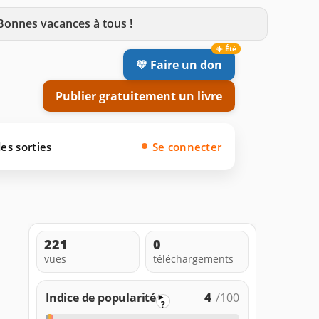
 Bonnes vacances à tous !
💛 Faire un don
Publier gratuitement un livre
es sorties
Se connecter
221
0
vues
téléchargements
4
Indice de popularité
/100
?