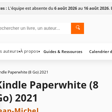
es :
L'équipe est absente du
6 août 2026
au
16 août 2026
.
🔍
es auteurs
À propos
Guides & Ressources
Calendrier d
▾
▾
ndle Paperwhite (8 Go) 2021
Kindle Paperwhite (8
Go) 2021
ean-Michel