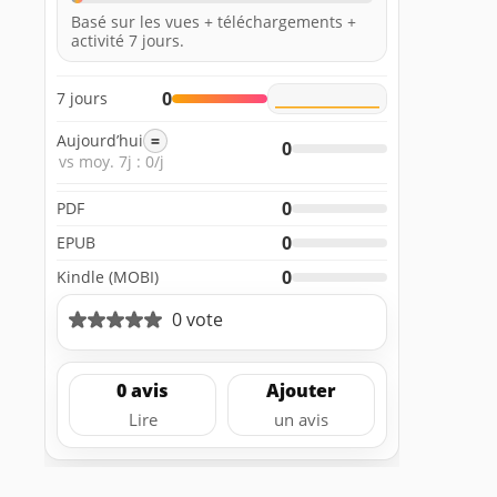
Basé sur les vues + téléchargements +
activité 7 jours.
0
7 jours
Aujourd’hui
=
0
vs moy. 7j : 0/j
0
PDF
0
EPUB
0
Kindle (MOBI)
0 vote
0 avis
Ajouter
Lire
un avis