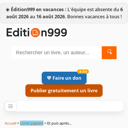
☀️
Édition999 en vacances :
L'équipe est absente du
6
août 2026
au
16 août 2026
. Bonnes vacances à tous !
🔍
💛 Faire un don
Publier gratuitement un livre
Accueil
>
Livres papiers
> Et puis après...