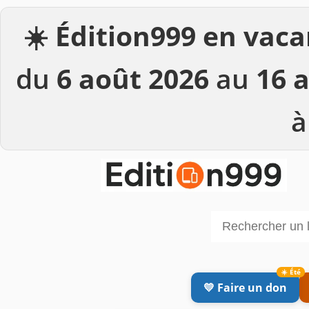
☀️
Édition999 en vaca
du
6 août 2026
au
16 
à
💛 Faire un don