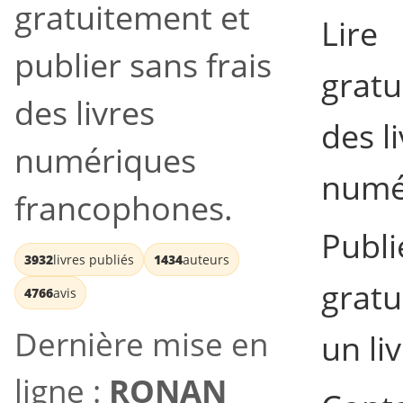
gratuitement et
Lire
publier sans frais
grat
des livres
des l
numériques
numé
francophones.
Publi
3932
livres publiés
1434
auteurs
grat
4766
avis
Dernière mise en
un li
ligne :
RONAN