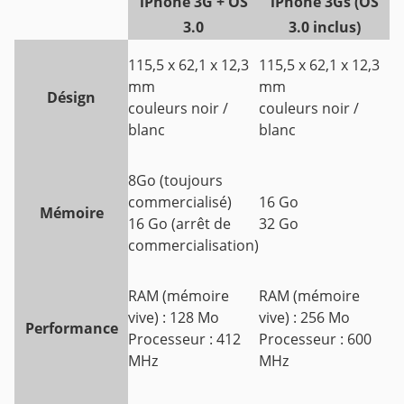
iPhone 3G + OS
iPhone 3Gs (OS
3.0
3.0 inclus)
115,5 x 62,1 x 12,3
115,5 x 62,1 x 12,3
mm
mm
Désign
couleurs noir /
couleurs noir /
blanc
blanc
8Go (toujours
commercialisé)
16 Go
Mémoire
16 Go (arrêt de
32 Go
commercialisation)
RAM (mémoire
RAM (mémoire
vive) : 128 Mo
vive) : 256 Mo
Performance
Processeur : 412
Processeur : 600
MHz
MHz