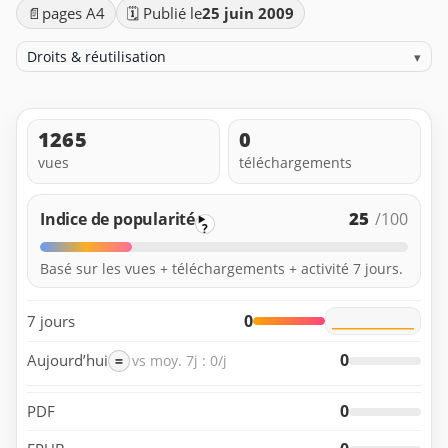
📄
pages A4
🗓️ Publié le
25 juin 2009
Droits & réutilisation
▾
1265
0
vues
téléchargements
25
Indice de popularité
/100
?
Basé sur les vues + téléchargements + activité 7 jours.
0
7 jours
0
Aujourd’hui
=
vs moy. 7j : 0/j
0
PDF