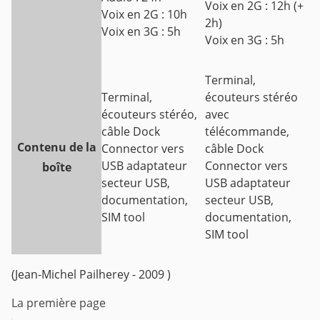
Voix en 2G : 12h (+
Voix en 2G : 10h
2h)
Voix en 3G : 5h
Voix en 3G : 5h
Terminal,
Terminal,
écouteurs stéréo
écouteurs stéréo,
avec
câble Dock
télécommande,
Contenu de la
Connector vers
câble Dock
USB adaptateur
Connector vers
boîte
secteur USB,
USB adaptateur
documentation,
secteur USB,
SIM tool
documentation,
SIM tool
(Jean-Michel Pailherey - 2009 )
La première page