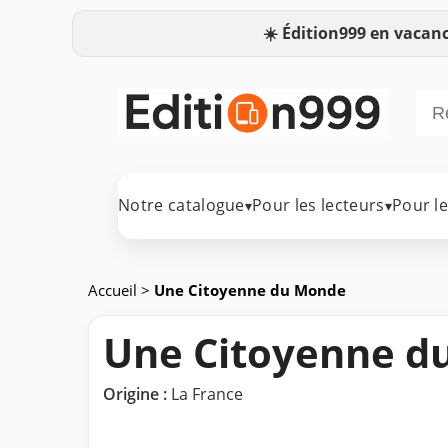
☀️
Édition999 en vacanc
Notre catalogue
Pour les lecteurs
Pour l
▾
▾
Accueil
>
Une Citoyenne du Monde
Une Citoyenne d
Origine :
La France