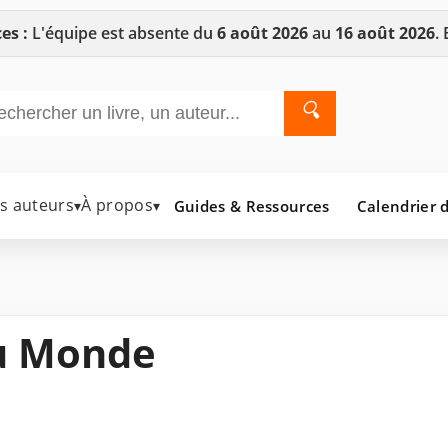
es :
L'équipe est absente du
6 août 2026
au
16 août 2026
.
🔍
es auteurs
À propos
Guides & Ressources
Calendrier d
▾
▾
u Monde