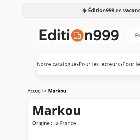
☀️
Édition999 en vacanc
Notre catalogue
Pour les lecteurs
Pour l
▾
▾
Accueil
>
Markou
Markou
Origine :
La France