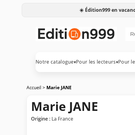
☀️
Édition999 en vacanc
Notre catalogue
Pour les lecteurs
Pour l
▾
▾
Accueil
>
Marie JANE
Marie JANE
Origine :
La France