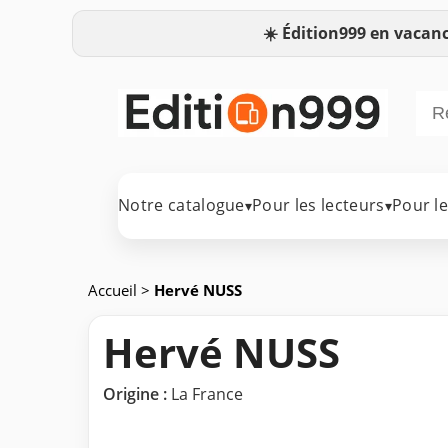
☀️
Édition999 en vacanc
Notre catalogue
Pour les lecteurs
Pour l
▾
▾
Accueil
>
Hervé NUSS
Hervé NUSS
Origine :
La France