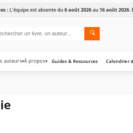
es :
L'équipe est absente du
6 août 2026
au
16 août 2026
.
🔍
es auteurs
À propos
Guides & Ressources
Calendrier d
▾
▾
ie