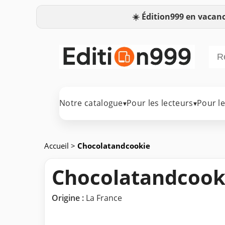
☀️
Édition999 en vacanc
Notre catalogue
Pour les lecteurs
Pour l
▾
▾
Accueil
>
Chocolatandcookie
Chocolatandcook
Origine :
La France