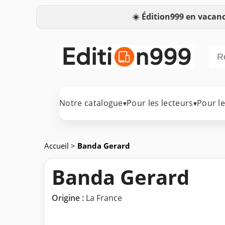
☀️
Édition999 en vacanc
Notre catalogue
Pour les lecteurs
Pour l
▾
▾
Accueil
>
Banda Gerard
Banda Gerard
Origine :
La France