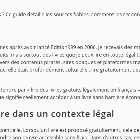
is ? Ce guide détaille les sources fiables, comment les recon
s après avoir lancé Edition999 en 2006. Je recevais des me
uits, mais surtout des livres que je peux lire en toute légalit
 vers des contenus piratés, sites opaques et plateformes m
, elle était profondément culturelle : lire gratuitement dev
ntendre par « lire des livres gratuits légalement en français »
ue signifie réellement accéder à un livre sans barrière écono
ire dans un contexte légal
essentielle. Lorsqu’un livre est proposé gratuitement, cela peu
 rendre son œuvre accessible sans frais. Dans d’autres cas, 