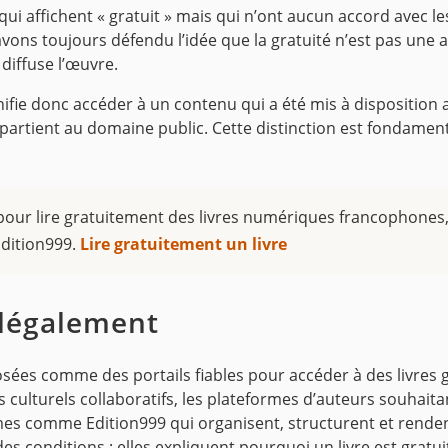
ui affichent « gratuit » mais qui n’ont aucun accord avec les 
vons toujours défendu l’idée que la gratuité n’est pas une a
 diffuse l’œuvre.
nifie donc accéder à un contenu qui a été mis à disposition 
artient au domaine public. Cette distinction est fondament
our lire gratuitement des livres numériques francophones, 
dition999.
Lire gratuitement un livre
e légalement
ées comme des portails fiables pour accéder à des livres gra
 culturels collaboratifs, les plateformes d’auteurs souhait
s comme Edition999 qui organisent, structurent et rendent 
 conditions : elles expliquent pourquoi un livre est gratuit