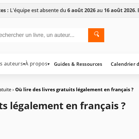
es :
L'équipe est absente du
6 août 2026
au
16 août 2026
.
🔍
es auteurs
À propos
Guides & Ressources
Calendrier d
▾
▾
atuite
›
Où lire des livres gratuits légalement en français ?
its légalement en français ?