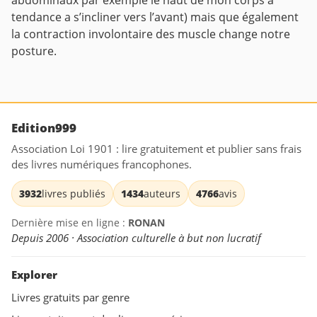
abdominaux par exemple le haut de mon corps a
tendance a s’incliner vers l’avant) mais que également
la contraction involontaire des muscle change notre
posture.
Edition999
Association Loi 1901 : lire gratuitement et publier sans frais
des livres numériques francophones.
3932
livres publiés
1434
auteurs
4766
avis
Dernière mise en ligne :
RONAN
Depuis 2006 · Association culturelle à but non lucratif
Explorer
Livres gratuits par genre