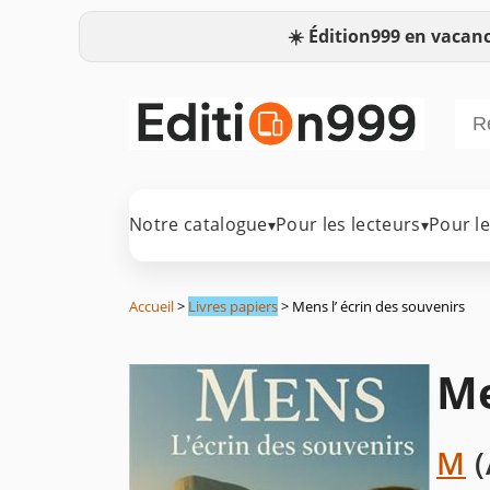
☀️
Édition999 en vacanc
Notre catalogue
Pour les lecteurs
Pour l
▾
▾
Accueil
>
Livres papiers
> Mens l’ écrin des souvenirs
Me
M
(