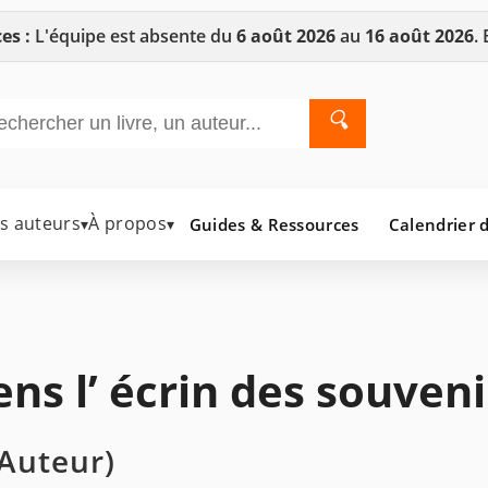
es :
L'équipe est absente du
6 août 2026
au
16 août 2026
.
🔍
es auteurs
À propos
Guides & Ressources
Calendrier d
▾
▾
ns l’ écrin des souveni
Auteur)