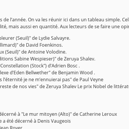
es de l’année. On va les réunir ici dans un tableau simple. 
ité, mais aussi en quantité. Aux lecteurs de se faire une opi
leurer (Seuil)" de Lydie Salvayre.
llimard)" de David Foenkinos.
x (Seuil)" de Antoine Volodine.
ditions Sabine Wespieser)" de Zeruya Shalev.
Constellation (Stock") d’Adrien Bosc .
plexe d’Eden Bellwether" de Benjamin Wood .
s l’éternité je ne m’ennuierai pas" de
Paul Veyne
 reste de nos vies" de Zeruya Shalev
Le prix Nobel de littér
 décerné à "Le mur mitoyen (Alto)" de Catherine Leroux
e a été décerné à Denis Vaugeois
 Jean Royer