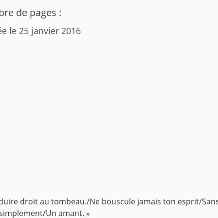
re de pages :
ée le 25 janvier 2016
uire droit au tombeau./Ne bouscule jamais ton esprit/San
 simplement/Un amant. »