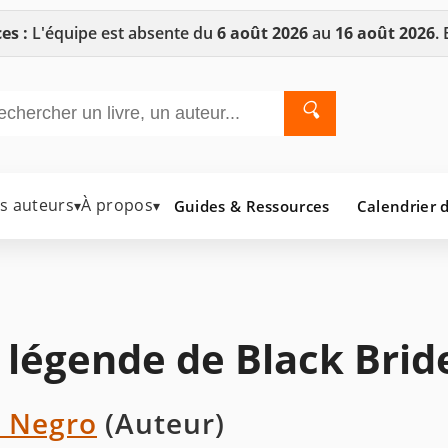
es :
L'équipe est absente du
6 août 2026
au
16 août 2026
.
🔍
es auteurs
À propos
Guides & Ressources
Calendrier d
▾
▾
 légende de Black Brid
 Negro
(Auteur)