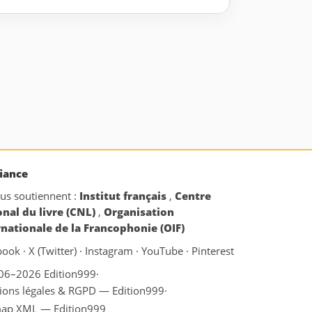
iance
ous soutiennent :
Institut français
,
Centre
onal du livre (CNL)
,
Organisation
rnationale de la Francophonie (OIF)
book
·
X (Twitter)
·
Instagram
·
YouTube
·
Pinterest
06–2026 Edition999
·
ions légales & RGPD — Edition999
·
map XML — Edition999