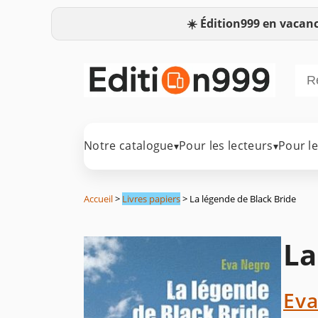
☀️
Édition999 en vacanc
Notre catalogue
Pour les lecteurs
Pour l
▾
▾
Accueil
>
Livres papiers
> La légende de Black Bride
La
Eva