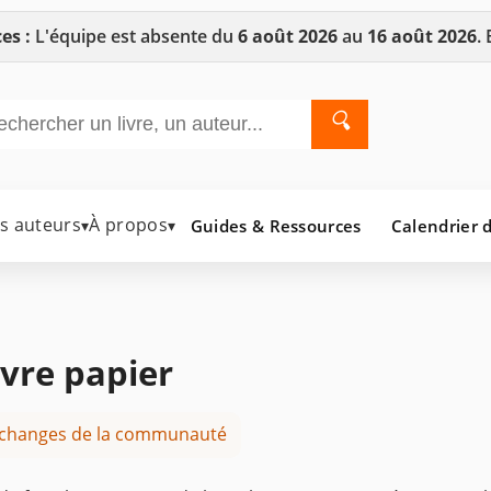
es :
L'équipe est absente du
6 août 2026
au
16 août 2026
.
🔍
es auteurs
À propos
Guides & Ressources
Calendrier d
▾
▾
ivre papier
 échanges de la communauté