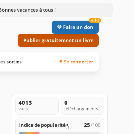
 Bonnes vacances à tous !
💛 Faire un don
Publier gratuitement un livre
es sorties
Se connecter
4013
0
vues
téléchargements
25
Indice de popularité
/100
?