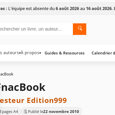
es :
L'équipe est absente du
6 août 2026
au
16 août 2026
.
🔍
es auteurs
À propos
Guides & Ressources
Calendrier d
▾
▾
nacBook
FnacBook
esteur Edition999
📄
pages A4
🗓️ Publié le
22 novembre 2010