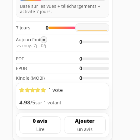
Basé sur les vues + téléchargements +
activité 7 jours.
0
7 jours
Aujourd’hui
=
0
vs moy. 7j : 0/j
0
PDF
0
EPUB
0
Kindle (MOBI)
1 vote
4.98
/5
sur 1 votant
0 avis
Ajouter
Lire
un avis