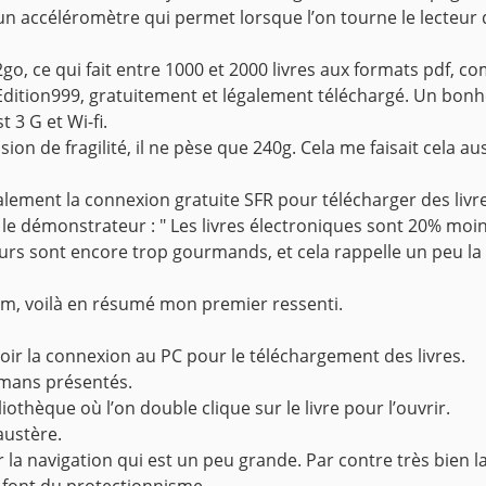
n accéléromètre qui permet lorsque l’on tourne le lecteur de 
 ce qui fait entre 1000 et 2000 livres aux formats pdf, com
 Edition999, gratuitement et légalement téléchargé. Un bonheu
 3 G et Wi-fi.
ession de fragilité, il ne pèse que 240g. Cela me faisait cela a
u également la connexion gratuite SFR pour télécharger des livr
 le démonstrateur : " Les livres électroniques sont 20% moi
teurs sont encore trop gourmands, et cela rappelle un peu la
gem, voilà en résumé mon premier ressenti.
 voir la connexion au PC pour le téléchargement des livres.
romans présentés.
iothèque où l’on double clique sur le livre pour l’ouvrir.
austère.
r la navigation qui est un peu grande.
Par contre très bien la