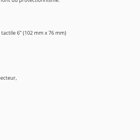
i font du protectionnisme.
tactile 6’’ (102 mm x 76 mm)
o
secteur,