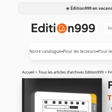
☀️
Édition999 en vacanc
Notre catalogue
Pour les lecteurs
Pour l
▾
▾
Accueil
>
Tous les articles d’archives Edition999
> F
T