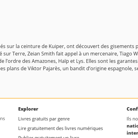
xilés sur la ceinture de Kuiper, ont découvert des gisements 
ur Terre, Zeian Smith fait appel à un mercenaire, Tiago Wils
’ordre des Amazones, Haïp et Lys. Elles sont les garantes 
es plans de Viktor Pajarès, un bandit d’origine espagnole, s
Explorer
Conf
ans
Livres gratuits par genre
Ils n
nati
Lire gratuitement des livres numériques
inte
Publier gratuitement un livre