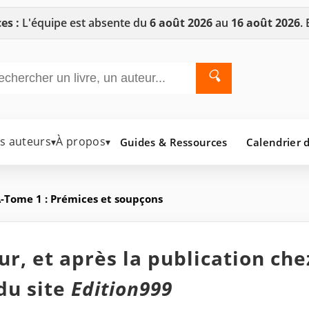
es :
L'équipe est absente du
6 août 2026
au
16 août 2026
.
🔍
es auteurs
À propos
Guides & Ressources
Calendrier d
▾
▾
Tome 1 : Prémices et soupçons
r, et après la publication che
du site
Edition999