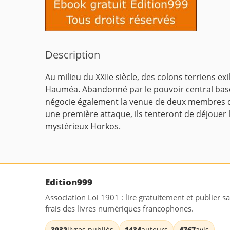
Description
Au milieu du XXIIe siècle, des colons terriens e
Hauméa. Abandonné par le pouvoir central basé s
négocie également la venue de deux membres de l
une première attaque, ils tenteront de déjouer l
mystérieux Horkos.
Edition999
Association Loi 1901 : lire gratuitement et publier s
frais des livres numériques francophones.
3932
livres publiés
1434
auteurs
4767
avis