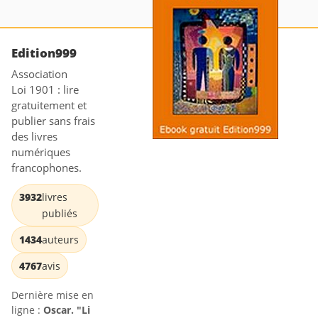
Edition999
Association
Loi 1901 : lire
gratuitement et
publier sans frais
des livres
numériques
francophones.
3932
livres
publiés
1434
auteurs
4767
avis
Dernière mise en
ligne :
Oscar. "Li