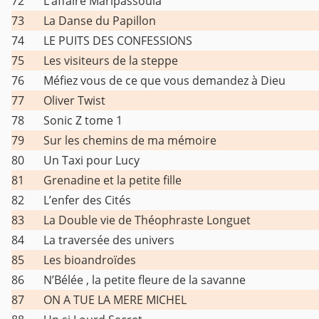
72
L’affaire Maripassoula
73
La Danse du Papillon
74
LE PUITS DES CONFESSIONS
75
Les visiteurs de la steppe
76
Méfiez vous de ce que vous demandez à Dieu
77
Oliver Twist
78
Sonic Z tome 1
79
Sur les chemins de ma mémoire
80
Un Taxi pour Lucy
81
Grenadine et la petite fille
82
L’enfer des Cités
83
La Double vie de Théophraste Longuet
84
La traversée des univers
85
Les bioandroïdes
86
N’Bélée , la petite fleure de la savanne
87
ON A TUE LA MERE MICHEL