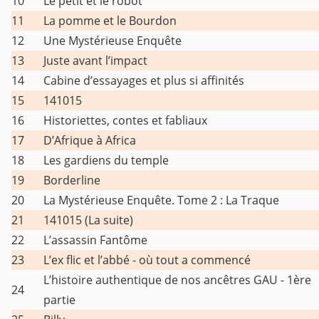
10
Le petit et le robot
11
La pomme et le Bourdon
12
Une Mystérieuse Enquête
13
Juste avant l’impact
14
Cabine d’essayages et plus si affinités
15
141015
16
Historiettes, contes et fabliaux
17
D’Afrique à Africa
18
Les gardiens du temple
19
Borderline
20
La Mystérieuse Enquête. Tome 2 : La Traque
21
141015 (La suite)
22
L’assassin Fantôme
23
L’ex flic et l’abbé - où tout a commencé
L’histoire authentique de nos ancêtres GAU - 1ère
24
partie