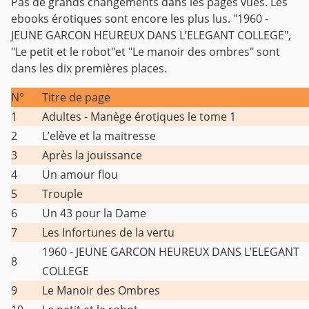
Pas de grands changements dans les pages vues. Les
ebooks érotiques sont encore les plus lus. "1960 -
JEUNE GARCON HEUREUX DANS L’ELEGANT COLLEGE",
"Le petit et le robot"et "Le manoir des ombres" sont
dans les dix premières places.
N°
Titre de page
1
Adultes - Manège érotiques le tome 1
2
L’elève et la maitresse
3
Après la jouissance
4
Un amour flou
5
Trouple
6
Un 43 pour la Dame
7
Les Infortunes de la vertu
1960 - JEUNE GARCON HEUREUX DANS L’ELEGANT
8
COLLEGE
9
Le Manoir des Ombres