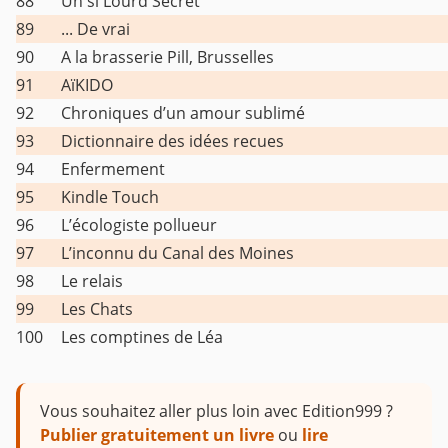
88
Un si Lourd Secret
89
... De vrai
90
A la brasserie Pill, Brusselles
91
AïKIDO
92
Chroniques d’un amour sublimé
93
Dictionnaire des idées recues
94
Enfermement
95
Kindle Touch
96
L’écologiste pollueur
97
L’inconnu du Canal des Moines
98
Le relais
99
Les Chats
100
Les comptines de Léa
Vous souhaitez aller plus loin avec Edition999 ?
Publier gratuitement un livre
ou
lire