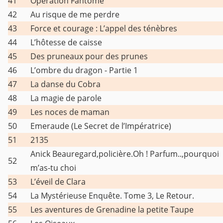
41
Opération Fantôme
42
Au risque de me perdre
43
Force et courage : L’appel des ténèbres
44
L’hôtesse de caisse
45
Des pruneaux pour des prunes
46
L’ombre du dragon - Partie 1
47
La danse du Cobra
48
La magie de parole
49
Les noces de maman
50
Emeraude (Le Secret de l’Impératrice)
51
2135
Anick Beauregard,policière.Oh ! Parfum..,pourquoi
52
m’as-tu choi
53
L’éveil de Clara
54
La Mystérieuse Enquête. Tome 3, Le Retour.
55
Les aventures de Grenadine la petite Taupe