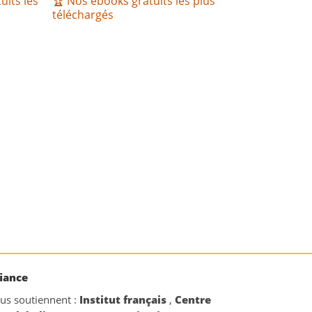
uits les
🏆 Nos ebooks gratuits les plus
téléchargés
iance
ous soutiennent :
Institut français
,
Centre