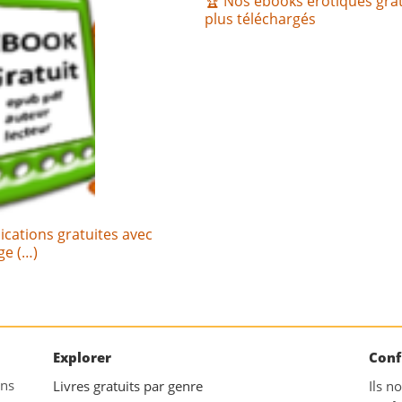
🏆 Nos ebooks érotiques grat
plus téléchargés
ications gratuites avec
age (…)
Explorer
Conf
ans
Livres gratuits par genre
Ils n