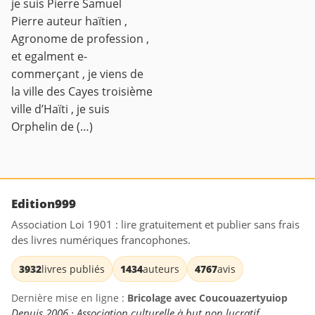
je suis Pierre Samuel
Pierre auteur haïtien ,
Agronome de profession ,
et egalment e-
commerçant , je viens de
la ville des Cayes troisième
ville d’Haïti , je suis
Orphelin de (…)
Edition999
Association Loi 1901 : lire gratuitement et publier sans frais
des livres numériques francophones.
3932
livres publiés
1434
auteurs
4767
avis
Dernière mise en ligne :
Bricolage avec Coucouazertyuiop
Depuis 2006 · Association culturelle à but non lucratif