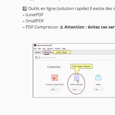
3️⃣ Outils en ligne (solution rapide)
Il existe des
–
iLovePDF
–
SmallPDF
–
PDF Compressor
⚠️ Attention : évitez ces s