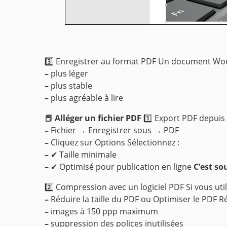
3️⃣ Enregistrer au format PDF
Un document Word 
–
plus léger
–
plus stable
–
plus agréable à lire
📕 Alléger un fichier PDF
1️⃣ Export PDF depu
–
Fichier → Enregistrer sous → PDF
–
Cliquez sur Options
Sélectionnez :
–
✔ Taille minimale
–
✔ Optimisé pour publication en ligne
C’est so
2️⃣ Compression avec un logiciel PDF
Si vous uti
–
Réduire la taille du PDF ou Optimiser le PDF
Ré
–
images à 150 ppp maximum
–
suppression des polices inutilisées