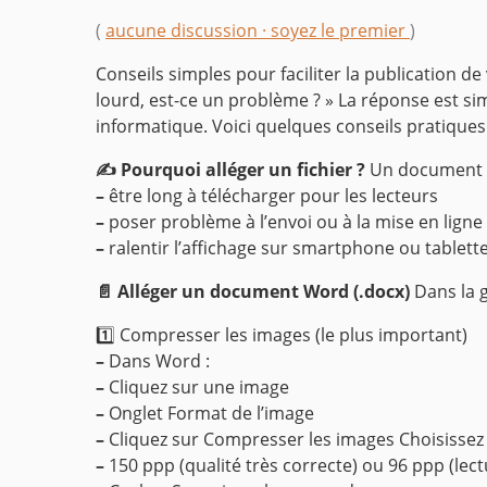
(
aucune discussion · soyez le premier
)
Conseils simples pour faciliter la publication de 
lourd, est-ce un problème ? »
La réponse est simp
informatique.
Voici quelques conseils pratiques
✍️ Pourquoi alléger un fichier ?
Un document t
–
être long à télécharger pour les lecteurs
–
poser problème à l’envoi ou à la mise en ligne
–
ralentir l’affichage sur smartphone ou tablett
📄 Alléger un document Word (.docx)
Dans la g
1️⃣ Compresser les images (le plus important)
–
Dans Word :
–
Cliquez sur une image
–
Onglet Format de l’image
–
Cliquez sur Compresser les images
Choisissez 
–
150 ppp (qualité très correcte) ou 96 ppp (lec