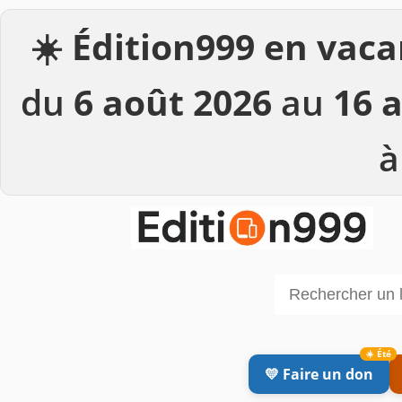
☀️
Édition999 en vaca
du
6 août 2026
au
16 
à
💛 Faire un don