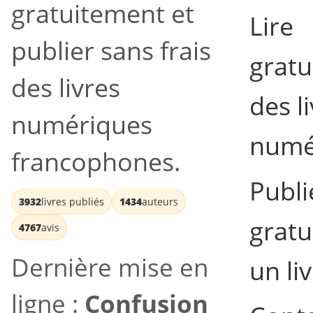
gratuitement et
Lire
publier sans frais
grat
des livres
des l
numériques
numé
francophones.
Publi
3932
livres publiés
1434
auteurs
grat
4767
avis
Dernière mise en
un li
ligne :
Confusion