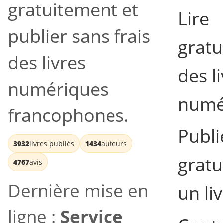
gratuitement et
Lire
publier sans frais
grat
des livres
des l
numériques
numé
francophones.
Publi
3932
livres publiés
1434
auteurs
grat
4767
avis
Dernière mise en
un li
ligne :
Service