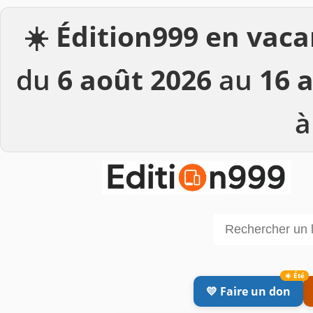
☀️
Édition999 en vaca
du
6 août 2026
au
16 
à
💛 Faire un don