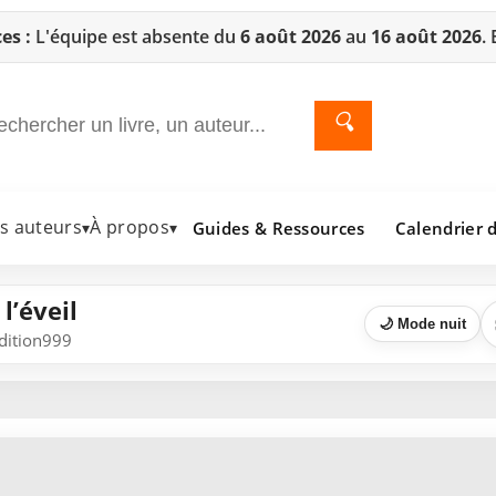
es :
L'équipe est absente du
6 août 2026
au
16 août 2026
.
🔍
es auteurs
À propos
Guides & Ressources
Calendrier d
▾
▾
l’éveil
🌙 Mode nuit
Edition999