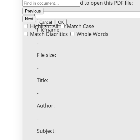
Enter the password to open this PDF file:
Previous
Next
Cancel
OK
Highlight All
Match Case
File name:
Match Diacritics
Whole Words
-
File size:
-
Title:
-
Author:
-
Subject: