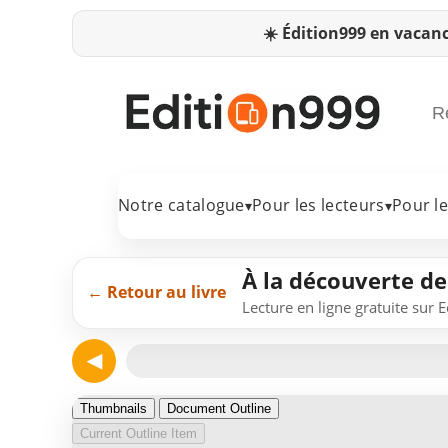
☀️
Édition999 en vacanc
Notre catalogue
Pour les lecteurs
Pour l
▾
▾
À la découverte de 
← Retour au livre
Lecture en ligne gratuite sur 
◀
Page 1
Thumbnails
Document Outline
Current Outline Item