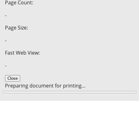
Page Count:
-
Page Size:
-
Fast Web View:
-
Close
Preparing document for printing…
0%
Cancel