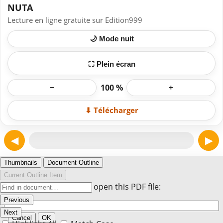
NUTA
Lecture en ligne gratuite sur Edition999
🌙 Mode nuit
⛶ Plein écran
100 %
−
+
⬇ Télécharger
◀
▶
Page 1
Thumbnails
Document Outline
Current Outline Item
Enter the password to open this PDF file:
Previous
Next
Cancel
OK