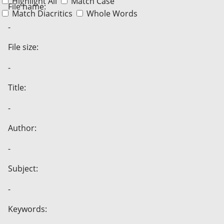
Highlight All
Match Case
File name:
Match Diacritics
Whole Words
-
File size:
-
Title:
-
Author:
-
Subject:
-
Keywords: