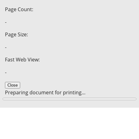
Page Count:
-
Page Size:
-
Fast Web View:
-
Close
Preparing document for printing…
0%
Cancel