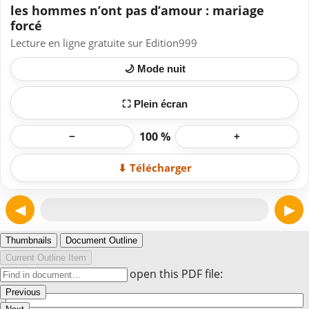
les hommes n’ont pas d’amour : mariage
forcé
Lecture en ligne gratuite sur Edition999
🌙 Mode nuit
⛶ Plein écran
100 %
−
+
⬇ Télécharger
◀
▶
Page 1
Thumbnails
Document Outline
Current Outline Item
Enter the password to open this PDF file:
Previous