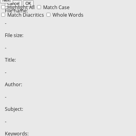
Next
Cancel
OK
Highlight All
Match Case
File name:
Match Diacritics
Whole Words
-
File size:
-
Title:
-
Author:
-
Subject:
-
Keywords: