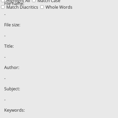
Highlight All
Match Case
File name:
Match Diacritics
Whole Words
-
File size:
-
Title:
-
Author:
-
Subject:
-
Keywords: