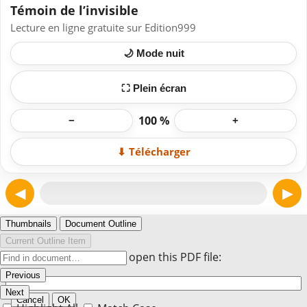
Témoin de l’invisible
Lecture en ligne gratuite sur Edition999
🌙 Mode nuit
⛶ Plein écran
100 %
−
+
⬇ Télécharger
◀
▶
Page 1
Thumbnails
Document Outline
Current Outline Item
Enter the password to open this PDF file:
Previous
Next
Cancel
OK