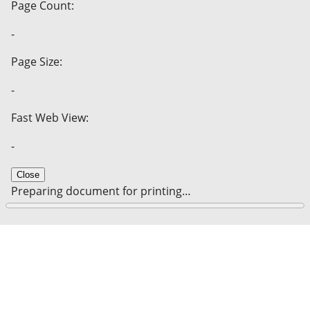
Page Count:
-
Page Size:
-
Fast Web View:
-
Close
Preparing document for printing…
0%
Cancel