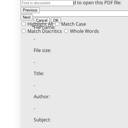
Enter the password to open this PDF file:
Previous
Next
Cancel
OK
Highlight All
Match Case
File name:
Match Diacritics
Whole Words
-
File size:
-
Title:
-
Author:
-
Subject: