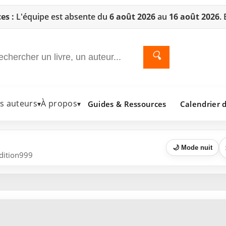
es :
L'équipe est absente du
6 août 2026
au
16 août 2026
.
🔍
es auteurs
À propos
Guides & Ressources
Calendrier d
▾
▾
🌙 Mode nuit
Edition999