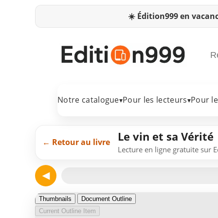
☀️
Édition999 en vacanc
Notre catalogue
Pour les lecteurs
Pour l
▾
▾
Le vin et sa Vérité
← Retour au livre
Lecture en ligne gratuite sur 
◀
Page 1
Thumbnails
Document Outline
Current Outline Item