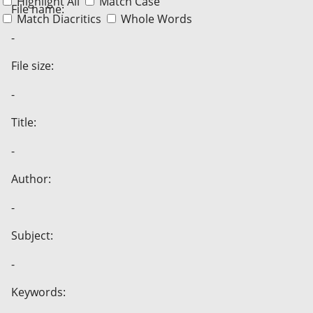
Highlight All
Match Case
File name:
Match Diacritics
Whole Words
-
File size:
-
Title:
-
Author:
-
Subject:
-
Keywords: