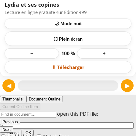
Lydia et ses copines
Lecture en ligne gratuite sur Edition999
🌙 Mode nuit
⛶ Plein écran
100 %
−
+
⬇ Télécharger
◀
▶
Page 1
Thumbnails
Document Outline
Current Outline Item
Enter the password to open this PDF file:
Previous
Next
Cancel
OK