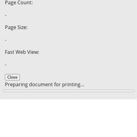
Page Count:
-
Page Size:
-
Fast Web View:
-
Close
Preparing document for printing…
0%
Cancel