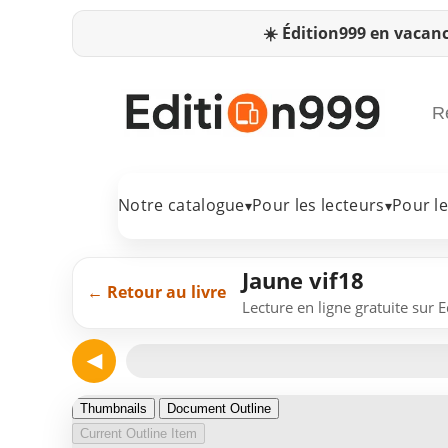
☀️
Édition999 en vacanc
Notre catalogue
Pour les lecteurs
Pour l
▾
▾
Jaune vif18
← Retour au livre
Lecture en ligne gratuite sur 
◀
Page 1
Thumbnails
Document Outline
Current Outline Item