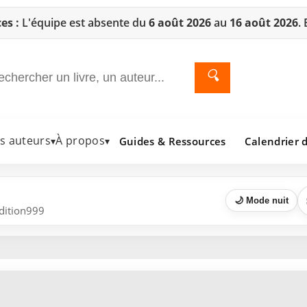
es :
L'équipe est absente du
6 août 2026
au
16 août 2026
.
🔍
es auteurs
À propos
Guides & Ressources
Calendrier d
▾
▾
🌙 Mode nuit
Edition999