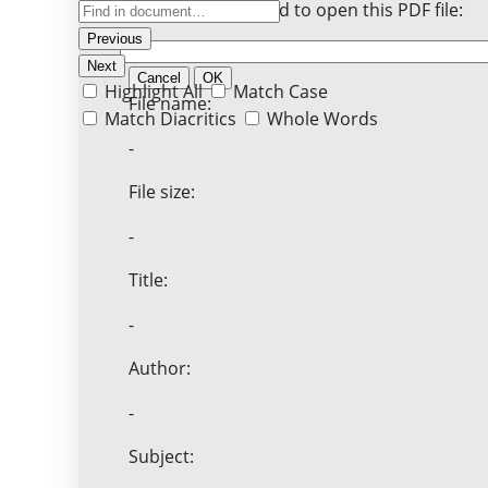
Enter the password to open this PDF file:
Previous
Next
Cancel
OK
Highlight All
Match Case
File name:
Match Diacritics
Whole Words
-
File size:
-
Title:
-
Author:
-
Subject: