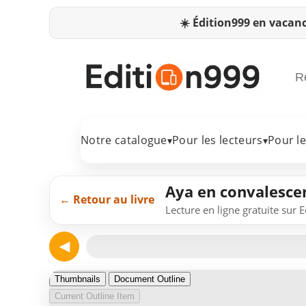
☀️
Édition999 en vacanc
Notre catalogue
Pour les lecteurs
Pour l
▾
▾
Aya en convalescen
← Retour au livre
Lecture en ligne gratuite sur 
◀
Page 1
Thumbnails
Document Outline
Current Outline Item