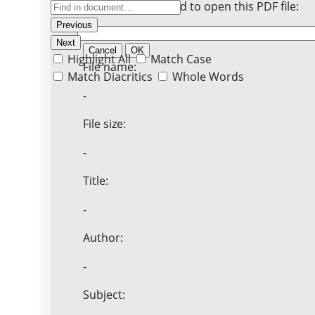
Enter the password to open this PDF file:
Previous
Next
Cancel
OK
Highlight All
Match Case
File name:
Match Diacritics
Whole Words
-
File size:
-
Title:
-
Author:
-
Subject: