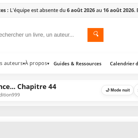
es :
L'équipe est absente du
6 août 2026
au
16 août 2026
.
🔍
es auteurs
À propos
Guides & Ressources
Calendrier d
▾
▾
ce... Chapitre 44
🌙 Mode nuit
Edition999