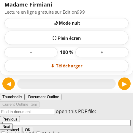
Madame Firmiani
Lecture en ligne gratuite sur Edition999
🌙 Mode nuit
⛶ Plein écran
100 %
−
+
⬇ Télécharger
◀
▶
Page 1
Thumbnails
Document Outline
Current Outline Item
Enter the password to open this PDF file:
Previous
Next
Cancel
OK