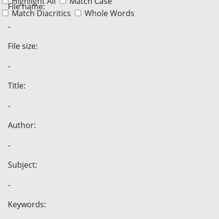
Highlight All
Match Case
File name:
Match Diacritics
Whole Words
-
File size:
-
Title:
-
Author:
-
Subject:
-
Keywords: