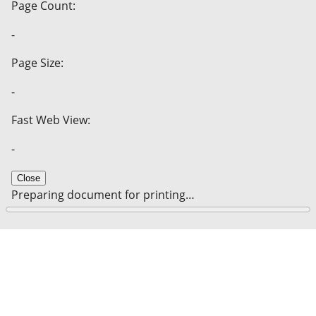
Page Count:
-
Page Size:
-
Fast Web View:
-
Close
Preparing document for printing…
0%
Cancel