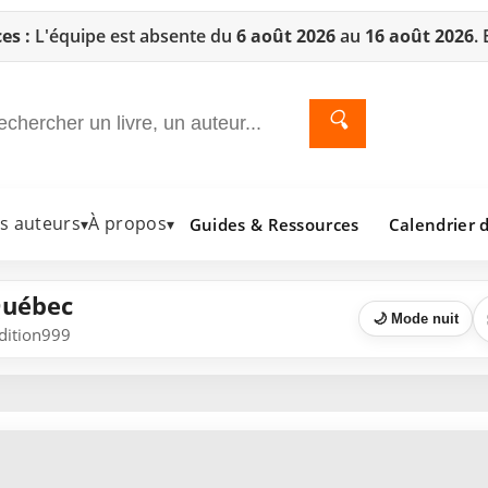
es :
L'équipe est absente du
6 août 2026
au
16 août 2026
.
🔍
es auteurs
À propos
Guides & Ressources
Calendrier d
▾
▾
Québec
🌙 Mode nuit
Edition999