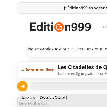
☀️
Édition999 en vacanc
Notre catalogue
Pour les lecteurs
Pour l
▾
▾
Les Citadelles de 
← Retour au livre
Lecture en ligne gratuite sur 
◀
Page 1
Thumbnails
Document Outline
Current Outline Item