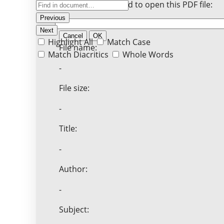
Enter the password to open this PDF file:
Previous
Next
Cancel
OK
Highlight All
Match Case
File name:
Match Diacritics
Whole Words
-
File size:
-
Title:
-
Author:
-
Subject: