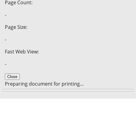
Page Count:
-
Page Size:
-
Fast Web View:
-
Close
Preparing document for printing…
0%
Cancel