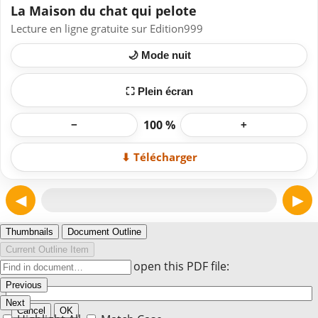
La Maison du chat qui pelote
Lecture en ligne gratuite sur Edition999
🌙 Mode nuit
⛶ Plein écran
100 %
−
+
⬇ Télécharger
◀
▶
Page 1
Thumbnails
Document Outline
Current Outline Item
Enter the password to open this PDF file:
Previous
Next
Cancel
OK