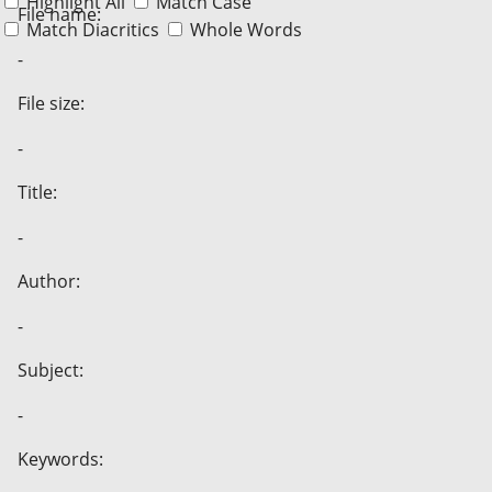
Highlight All
Match Case
File name:
Match Diacritics
Whole Words
-
File size:
-
Title:
-
Author:
-
Subject:
-
Keywords: