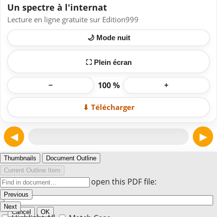
Un spectre à l'internat
Lecture en ligne gratuite sur Edition999
🌙 Mode nuit
⛶ Plein écran
100 %
−
+
⬇ Télécharger
◀
▶
Page 1
Thumbnails
Document Outline
Current Outline Item
Enter the password to open this PDF file:
Previous
Next
Cancel
OK