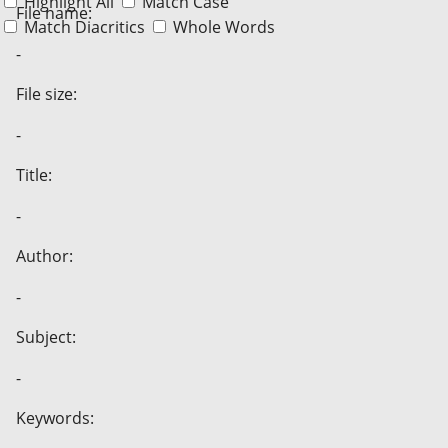
Highlight All
Match Case
File name:
Match Diacritics
Whole Words
-
File size:
-
Title:
-
Author:
-
Subject:
-
Keywords: