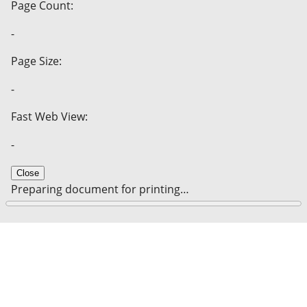
Page Count:
-
Page Size:
-
Fast Web View:
-
Close
Preparing document for printing…
0%
Cancel