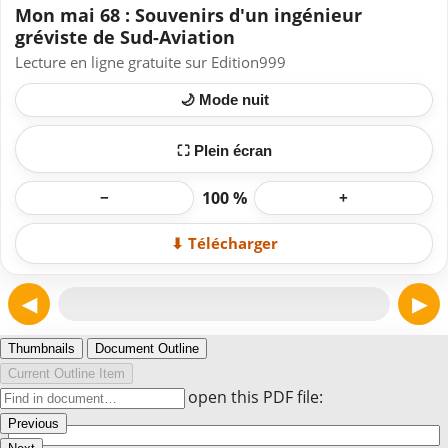
Mon mai 68 : Souvenirs d'un ingénieur
gréviste de Sud-Aviation
Lecture en ligne gratuite sur Edition999
🌙 Mode nuit
⛶ Plein écran
100 %
−
+
⬇ Télécharger
◀
▶
Page 1
Thumbnails
Document Outline
Current Outline Item
Enter the password to open this PDF file:
Previous