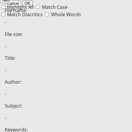
Next
Cancel
OK
Highlight All
Match Case
File name:
Match Diacritics
Whole Words
-
File size:
-
Title:
-
Author:
-
Subject:
-
Keywords: