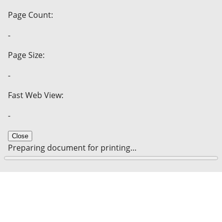
Page Count:
-
Page Size:
-
Fast Web View:
-
Close
Preparing document for printing…
0%
Cancel