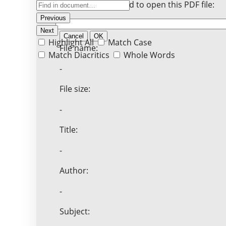
Enter the password to open this PDF file:
Previous
Next
Cancel
OK
Highlight All
Match Case
File name:
Match Diacritics
Whole Words
-
File size:
-
Title:
-
Author:
-
Subject: