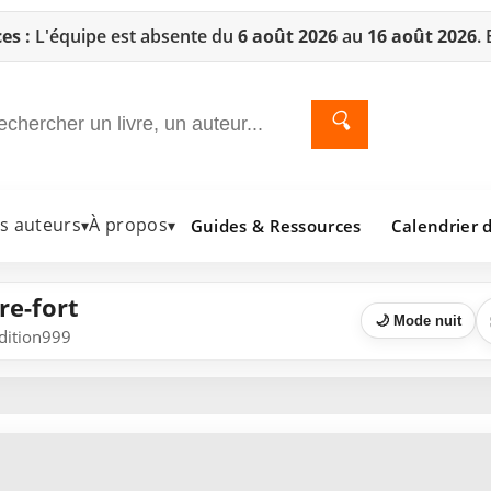
es :
L'équipe est absente du
6 août 2026
au
16 août 2026
.
🔍
es auteurs
À propos
Guides & Ressources
Calendrier d
▾
▾
re-fort
🌙 Mode nuit
Edition999