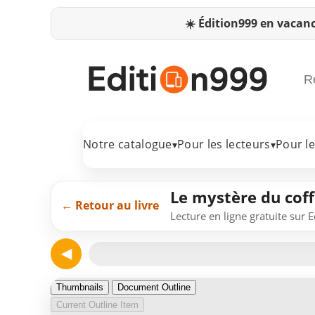
☀️
Édition999 en vacanc
Notre catalogue
Pour les lecteurs
Pour l
▾
▾
Le mystère du coff
← Retour au livre
Lecture en ligne gratuite sur 
◀
Page 1
Thumbnails
Document Outline
Current Outline Item