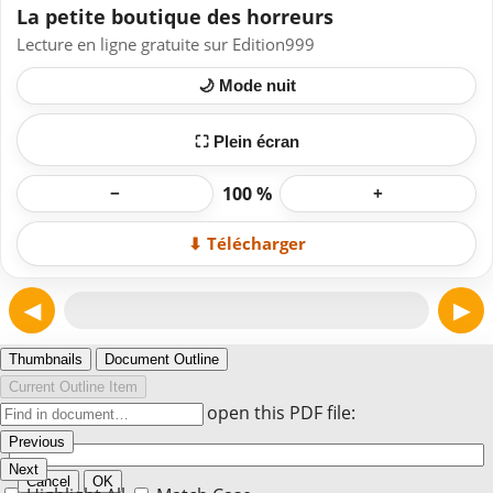
La petite boutique des horreurs
Lecture en ligne gratuite sur Edition999
🌙 Mode nuit
⛶ Plein écran
100 %
−
+
⬇ Télécharger
◀
▶
Page 1
Thumbnails
Document Outline
Current Outline Item
Enter the password to open this PDF file:
Previous
Next
Cancel
OK