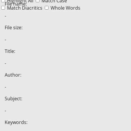
Highlight All
Match Case
File name:
Match Diacritics
Whole Words
-
File size:
-
Title:
-
Author:
-
Subject:
-
Keywords: