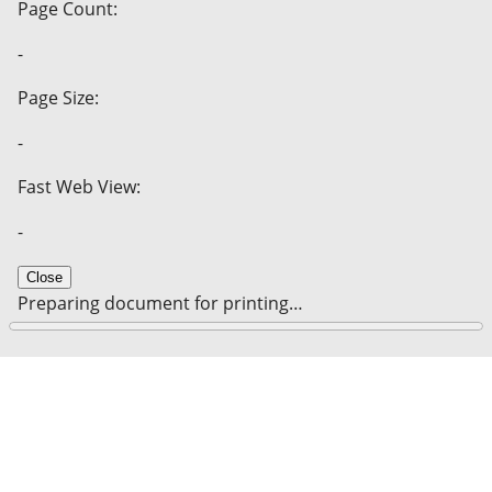
Page Count:
-
Page Size:
-
Fast Web View:
-
Close
Preparing document for printing…
0%
Cancel