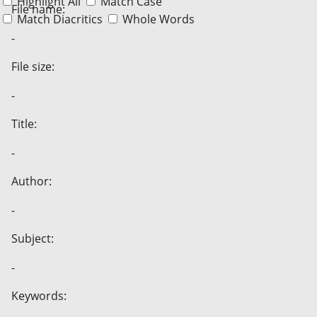
Highlight All
Match Case
File name:
Match Diacritics
Whole Words
-
File size:
-
Title:
-
Author:
-
Subject:
-
Keywords: