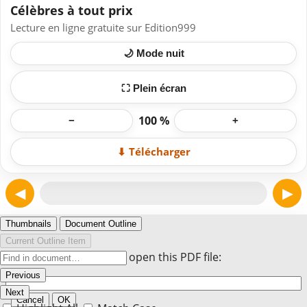
Célèbres à tout prix
Lecture en ligne gratuite sur Edition999
🌙 Mode nuit
⛶ Plein écran
100 %
−
+
⬇ Télécharger
◀
▶
Page 1
Thumbnails
Document Outline
Current Outline Item
Enter the password to open this PDF file:
Previous
Next
Cancel
OK