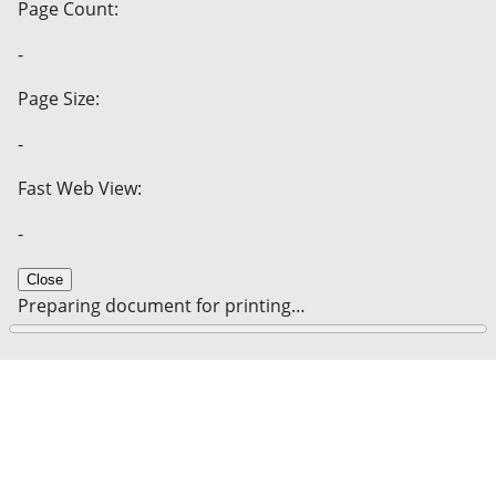
Page Count:
-
Page Size:
-
Fast Web View:
-
Close
Preparing document for printing…
0%
Cancel