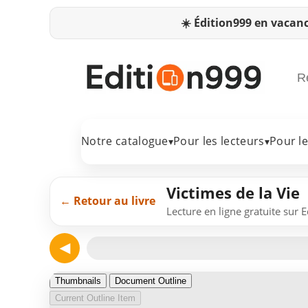
☀️
Édition999 en vacanc
Notre catalogue
Pour les lecteurs
Pour l
▾
▾
Victimes de la Vie
← Retour au livre
Lecture en ligne gratuite sur 
◀
Page 1
Thumbnails
Document Outline
Current Outline Item