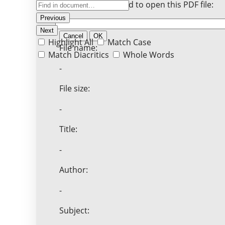
Enter the password to open this PDF file:
Previous
Next
Cancel
OK
Highlight All
Match Case
File name:
Match Diacritics
Whole Words
-
File size:
-
Title:
-
Author:
-
Subject: