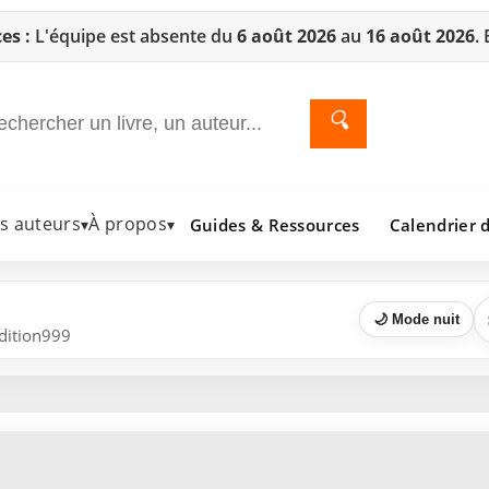
es :
L'équipe est absente du
6 août 2026
au
16 août 2026
.
🔍
es auteurs
À propos
Guides & Ressources
Calendrier d
▾
▾
🌙 Mode nuit
Edition999